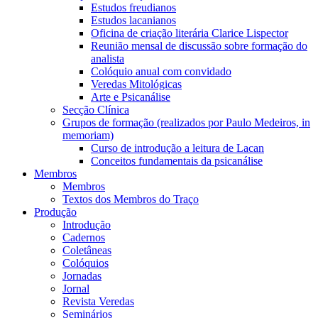
Estudos freudianos
Estudos lacanianos
Oficina de criação literária Clarice Lispector
Reunião mensal de discussão sobre formação do
analista
Colóquio anual com convidado
Veredas Mitológicas
Arte e Psicanálise
Secção Clínica
Grupos de formação (realizados por Paulo Medeiros, in
memoriam)
Curso de introdução a leitura de Lacan
Conceitos fundamentais da psicanálise
Membros
Membros
Textos dos Membros do Traço
Produção
Introdução
Cadernos
Coletâneas
Colóquios
Jornadas
Jornal
Revista Veredas
Seminários