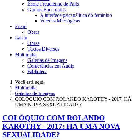
École Freudienne de Paris
Grupos Encerrados
A interface psicanálitica do feminino
Veredas Mitológicas
Freud
Obras
Lacan
Obras
Textos Diversos
Multimídia
Galerias de Imagens
Conferências em Áudio
Biblioteca
Você está aqui:
Multimídia
Galerias de Imagens
COLÓQUIO COM ROLANDO KAROTHY - 2017: HÁ
UMA NOVA SEXUALIDADE?
COLÓQUIO COM ROLANDO
KAROTHY - 2017: HÁ UMA NOVA
SEXUALIDADE?