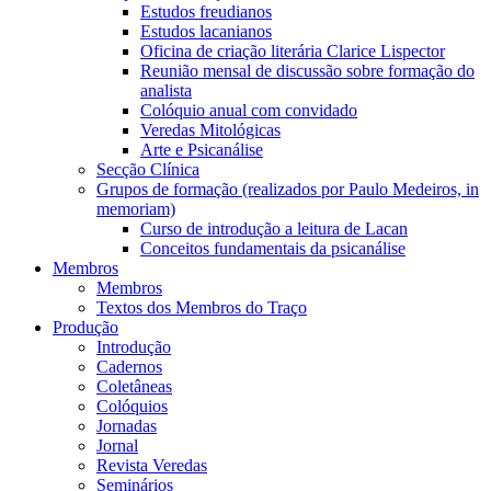
Estudos freudianos
Estudos lacanianos
Oficina de criação literária Clarice Lispector
Reunião mensal de discussão sobre formação do
analista
Colóquio anual com convidado
Veredas Mitológicas
Arte e Psicanálise
Secção Clínica
Grupos de formação (realizados por Paulo Medeiros, in
memoriam)
Curso de introdução a leitura de Lacan
Conceitos fundamentais da psicanálise
Membros
Membros
Textos dos Membros do Traço
Produção
Introdução
Cadernos
Coletâneas
Colóquios
Jornadas
Jornal
Revista Veredas
Seminários