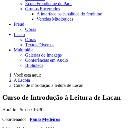
École Freudienne de Paris
Grupos Encerrados
A interface psicanálitica do feminino
Veredas Mitológicas
Freud
Obras
Lacan
Obras
Textos Diversos
Multimídia
Galerias de Imagens
Conferências em Áudio
Biblioteca
Você está aqui:
A Escola
Curso de introdução a leitura de Lacan
Curso de Introdução à Leitura de Lacan
Horário : Sexta / 16:30
Coordenador -
Paulo Medeiros