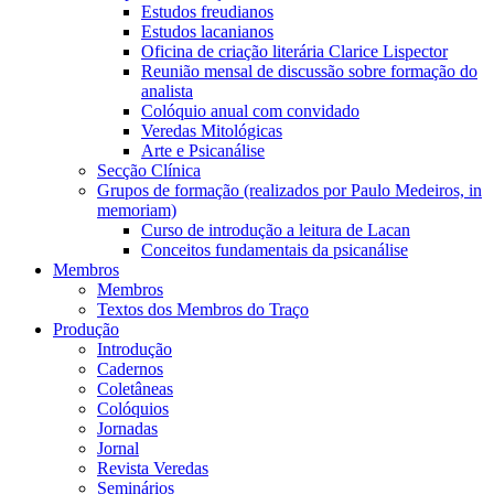
Estudos freudianos
Estudos lacanianos
Oficina de criação literária Clarice Lispector
Reunião mensal de discussão sobre formação do
analista
Colóquio anual com convidado
Veredas Mitológicas
Arte e Psicanálise
Secção Clínica
Grupos de formação (realizados por Paulo Medeiros, in
memoriam)
Curso de introdução a leitura de Lacan
Conceitos fundamentais da psicanálise
Membros
Membros
Textos dos Membros do Traço
Produção
Introdução
Cadernos
Coletâneas
Colóquios
Jornadas
Jornal
Revista Veredas
Seminários