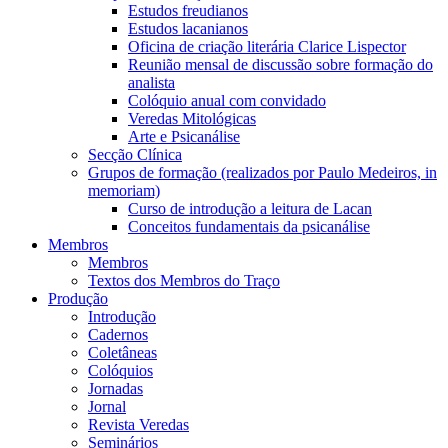
Estudos freudianos
Estudos lacanianos
Oficina de criação literária Clarice Lispector
Reunião mensal de discussão sobre formação do
analista
Colóquio anual com convidado
Veredas Mitológicas
Arte e Psicanálise
Secção Clínica
Grupos de formação (realizados por Paulo Medeiros, in
memoriam)
Curso de introdução a leitura de Lacan
Conceitos fundamentais da psicanálise
Membros
Membros
Textos dos Membros do Traço
Produção
Introdução
Cadernos
Coletâneas
Colóquios
Jornadas
Jornal
Revista Veredas
Seminários