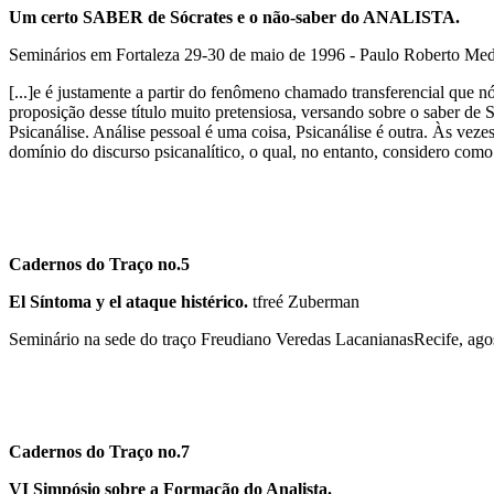
Um certo SABER de Sócrates e o não-saber do ANALISTA.
Seminários em Fortaleza 29-30 de maio de 1996 - Paulo Roberto Med
[...]e é justamente a partir do fenômeno chamado transferencial que nó
proposição desse título muito pretensiosa, versando sobre o saber de S
Psicanálise. Análise pessoal é uma coisa, Psicanálise é outra. Às veze
domínio do discurso psicanalítico, o qual, no entanto, considero como 
Cadernos do Traço no.5
El Síntoma y el ataque histérico.
tfreé Zuberman
Seminário na sede do traço Freudiano Veredas LacanianasRecife, ago
Cadernos do Traço no.7
VI Simpósio sobre a Formação do Analista.