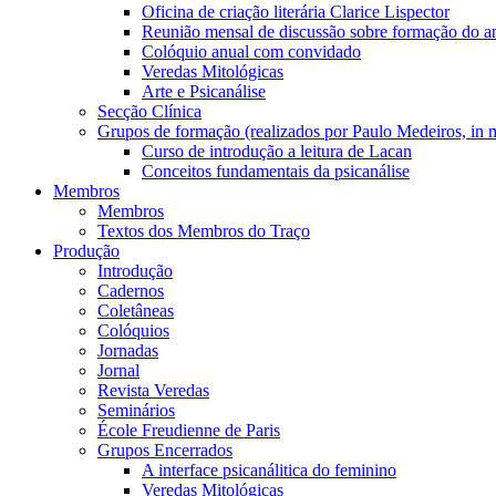
Oficina de criação literária Clarice Lispector
Reunião mensal de discussão sobre formação do an
Colóquio anual com convidado
Veredas Mitológicas
Arte e Psicanálise
Secção Clínica
Grupos de formação (realizados por Paulo Medeiros, in
Curso de introdução a leitura de Lacan
Conceitos fundamentais da psicanálise
Membros
Membros
Textos dos Membros do Traço
Produção
Introdução
Cadernos
Coletâneas
Colóquios
Jornadas
Jornal
Revista Veredas
Seminários
École Freudienne de Paris
Grupos Encerrados
A interface psicanálitica do feminino
Veredas Mitológicas