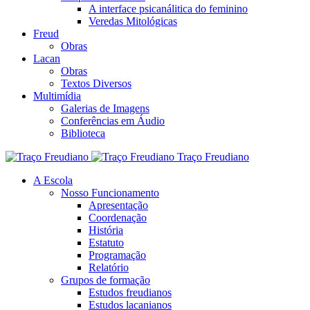
A interface psicanálitica do feminino
Veredas Mitológicas
Freud
Obras
Lacan
Obras
Textos Diversos
Multimídia
Galerias de Imagens
Conferências em Áudio
Biblioteca
Traço Freudiano
A Escola
Nosso Funcionamento
Apresentação
Coordenação
História
Estatuto
Programação
Relatório
Grupos de formação
Estudos freudianos
Estudos lacanianos