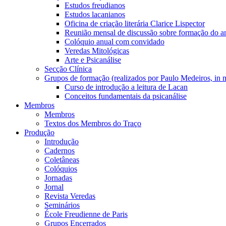
Estudos freudianos
Estudos lacanianos
Oficina de criação literária Clarice Lispector
Reunião mensal de discussão sobre formação do an
Colóquio anual com convidado
Veredas Mitológicas
Arte e Psicanálise
Secção Clínica
Grupos de formação (realizados por Paulo Medeiros, in
Curso de introdução a leitura de Lacan
Conceitos fundamentais da psicanálise
Membros
Membros
Textos dos Membros do Traço
Produção
Introdução
Cadernos
Coletâneas
Colóquios
Jornadas
Jornal
Revista Veredas
Seminários
École Freudienne de Paris
Grupos Encerrados