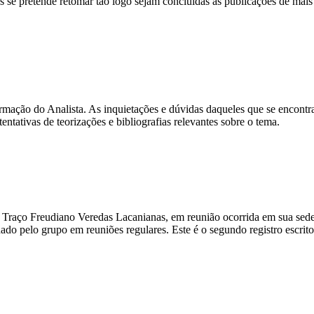
se pretende retomar tão logo sejam concluídas as publicações de mais 
rmação do Analista. As inquietações e dúvidas daqueles que se encontr
tentativas de teorizações e bibliografias relevantes sobre o tema.
 Traço Freudiano Veredas Lacanianas, em reunião ocorrida em sua sede
do pelo grupo em reuniões regulares. Este é o segundo registro escrito,