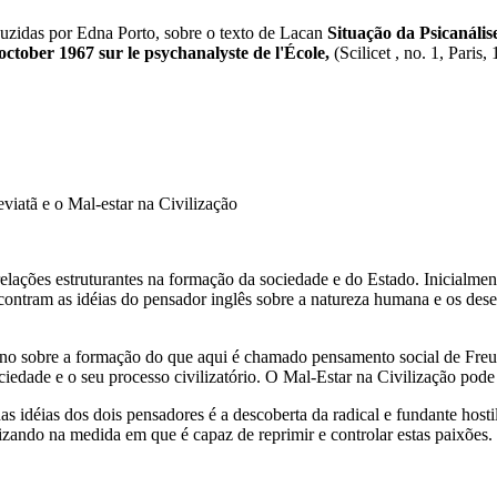
uzidas por Edna Porto, sobre o texto de Lacan
Situação da Psicanális
october 1967 sur le psychanalyste de l'École,
(Scilicet , no. 1, Paris,
viatã e o Mal-estar na Civilização
relações estruturantes na formação da sociedade e do Estado. Inicialme
ontram as idéias do pensador inglês sobre a natureza humana e os deset
no sobre a formação do que aqui é chamado pensamento social de Freud,
sociedade e o seu processo civilizatório. O Mal-Estar na Civilização po
s idéias dos dois pensadores é a descoberta da radical e fundante hostil
izando na medida em que é capaz de reprimir e controlar estas paixões.