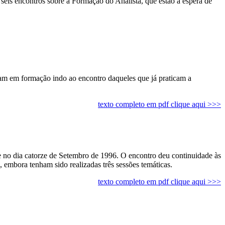
seis encontros sobre a Formação do Analista, que estão à espera de
am em formação indo ao encontro daqueles que já praticam a
texto completo em pdf clique aqui >>>
 no dia catorze de Setembro de 1996. O encontro deu continuidade às
 embora tenham sido realizadas três sessões temáticas.
texto completo em pdf clique aqui >>>